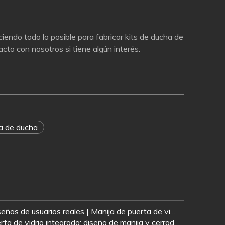
endo todo lo posible para fabricar kits de ducha de
cto con nosotros si tiene algún interés.
na de ducha
4 escenarios comerciales y reseñas de usuarios reales | Manija de puerta de vidrio de acero inoxidable tipo H Jianlai con cerradura
Cerradura de palanca para puerta de vidrio integrada: diseño de manija y cerradura todo en uno para puertas de vidrio sin marco | Hardware Jianlai