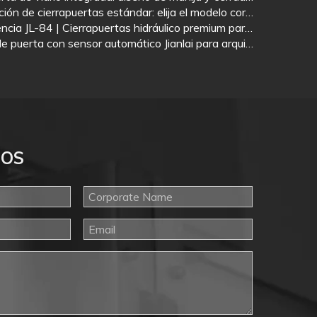
La guía definitiva para la selección de cierrapuertas estándar: elija el modelo correcto según el peso y la aplicación de la puerta
Resorte de piso de alta resistencia JL-84 | Cierrapuertas hidráulico premium para edificios comerciales
Estética minimalista: sistema de puerta con sensor automático Jianlai para arquitectura comercial de alta gama
NOS