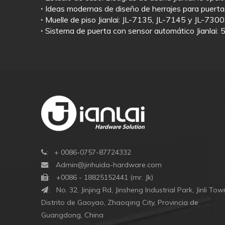
: + 0086-0757-87724332

:
Admin@jinhuida-hardware.com

+0086 - 18825152441 (mr. Jk)

:
No. 32, Jinjing Rd, Jinsheng Industrial Park, Jinli Tow
:
Distrito de Gaoyao, Zhaoqing City, Provincia de
Guangdong, China