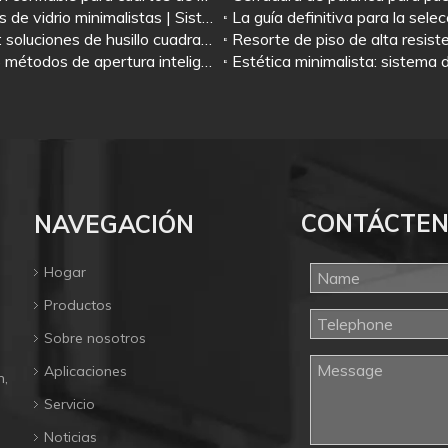
Ideas modernas de diseño de herrajes para puertas de vidrio minimalistas | Sistema completo a juego: resorte de piso + herraje de parche + cerradura de puerta de vidrio + tirador
Muelle de piso Jianlai: JL-7135, JL-7145 y JL-7300: soluciones de husillo cuadrado premium para Medio Oriente
Sistema de puerta con sensor automático Jianlai: 5 métodos de apertura inteligentes para cada necesidad
CONTÁCTE
NAVEGACIÓN
Hogar
Productos
Sobre nosotros
Aplicaciones
n,
Servicio
Noticias