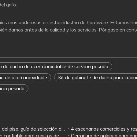
l grifo.
ñías más poderosas en esta industria de hardware. Estamos haci
bién damos antes de la calidad y los servicios. Póngase en conta
o de ducha de acero inoxidable de servicio pesado
io de acero inoxidable
Kit de gabinete de ducha para cabi
icio pesado
s
Mantener abierto o no mantener abierto el resorte del piso: guía de selección de escenarios
Estudio de caso: Bisagras de ducha Jianlai: la opción confiable para cuartos de ducha de vidrio sin marco