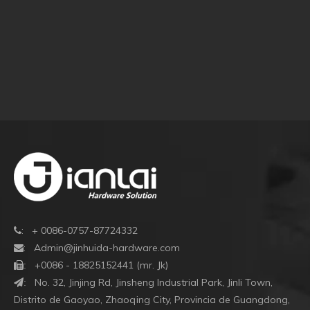
: + 0086-0757-87724332

:
Admin@jinhuida-hardware.com

+0086 - 18825152441 (mr. Jk)

:
No. 32, Jinjing Rd, Jinsheng Industrial Park, Jinli Town,
:
Distrito de Gaoyao, Zhaoqing City, Provincia de Guangdong,