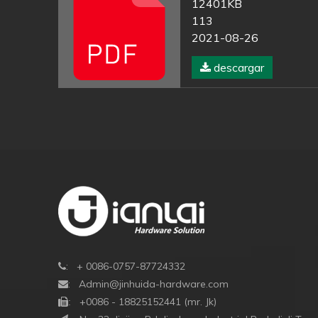
12401KB
113
2021-08-26
descargar
: + 0086-0757-87724332

:
Admin@jinhuida-hardware.com

+0086 - 18825152441 (mr. Jk)

: