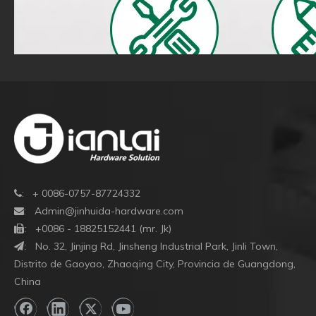
: + 0086-0757-87724332

:
Admin@jinhuida-hardware.com

+0086 - 18825152441 (mr. Jk)

:
No. 32, Jinjing Rd, Jinsheng Industrial Park, Jinli Town,
:
Distrito de Gaoyao, Zhaoqing City, Provincia de Guangdong,
China