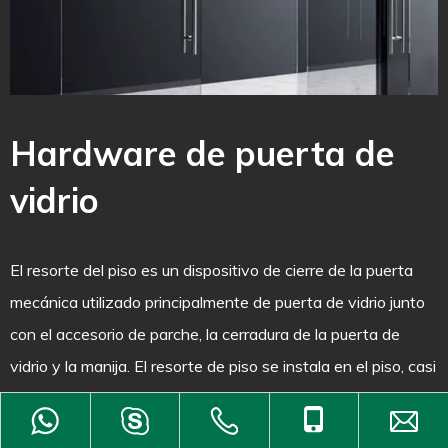
Hardware de puerta de
vidrio
T
a
El resorte del piso es un dispositivo de cierre de la puerta
p
mecánica utilizado principalmente de puerta de vidrio junto
m
con el accesorio de parche, la cerradura de la puerta de
e
vidrio y la manija. El resorte de piso se instala en el piso, casi
c
invisible, pero es la llave de cerrar la puerta suavemente. El
c
accesorio de parche es la parte que vincula el resorte del