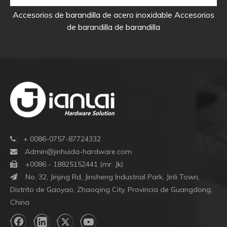
Accesorios de barandilla de acero inoxidable Accesorios
Co
de barandilla de barandilla
: + 0086-0757-87724332

:
Admin@jinhuida-hardware.com

+0086 - 18825152441 (mr. Jk)

:
No. 32, Jinjing Rd, Jinsheng Industrial Park, Jinli Town,
:
Distrito de Gaoyao, Zhaoqing City, Provincia de Guangdong,
China