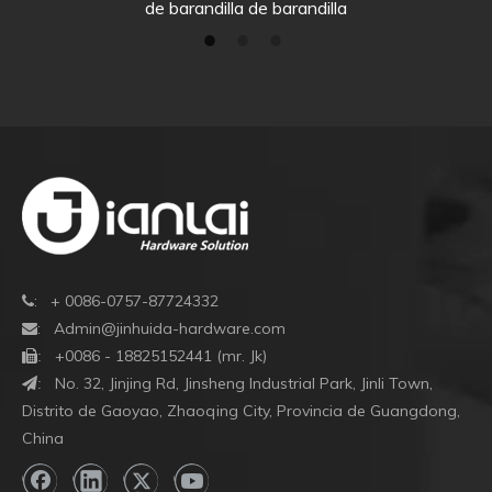
de barandilla de barandilla
: + 0086-0757-87724332

:
Admin@jinhuida-hardware.com

+0086 - 18825152441 (mr. Jk)

:
No. 32, Jinjing Rd, Jinsheng Industrial Park, Jinli Town,
:
Distrito de Gaoyao, Zhaoqing City, Provincia de Guangdong,
China