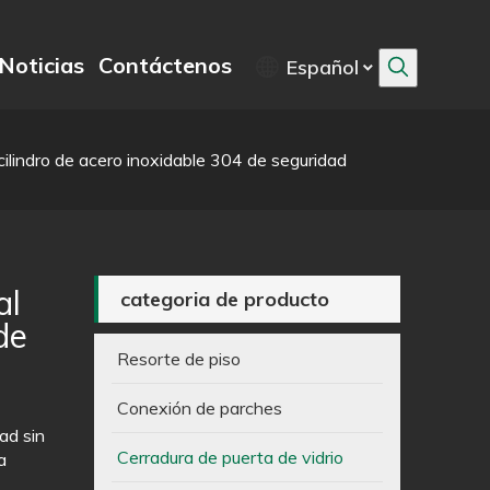
Noticias
Contáctenos
Español
cilindro de acero inoxidable 304 de seguridad
al
categoria de producto
de
Resorte de piso
Conexión de parches
ad sin
Cerradura de puerta de vidrio
a