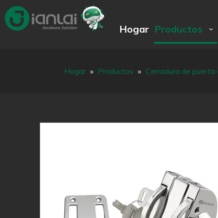
Hogar
Productos
Hogar
»
Productos
»
Cerradura de puerta 