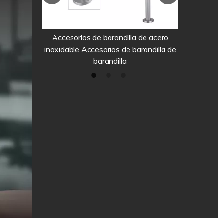
vidrio de
Accesorios de barandilla de acero
Conjunto
l vidrio
inoxidable Accesorios de barandilla de
correde
barandilla