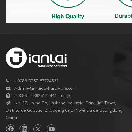
: + 0086-0757-87724332

:
Admin@jinhuida-hardware.com

+0086 - 18825152441 (mr. Jk)

:
No. 32, Jinjing Rd, Jinsheng Industrial Park, Jinli Town,
:
Distrito de Gaoyao, Zhaoqing City, Provincia de Guangdong,
China