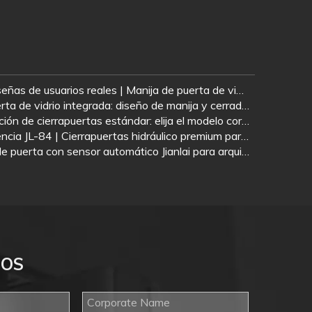
4 escenarios comerciales y reseñas de usuarios reales | Manija de puerta de vidrio de acero inoxidable tipo H Jianlai con cerradura
Cerradura de palanca para puerta de vidrio integrada: diseño de manija y cerradura todo en uno para puertas de vidrio sin marco | Hardware Jianlai
La guía definitiva para la selección de cierrapuertas estándar: elija el modelo correcto según el peso y la aplicación de la puerta
Resorte de piso de alta resistencia JL-84 | Cierrapuertas hidráulico premium para edificios comerciales
Estética minimalista: sistema de puerta con sensor automático Jianlai para arquitectura comercial de alta gama
NOS