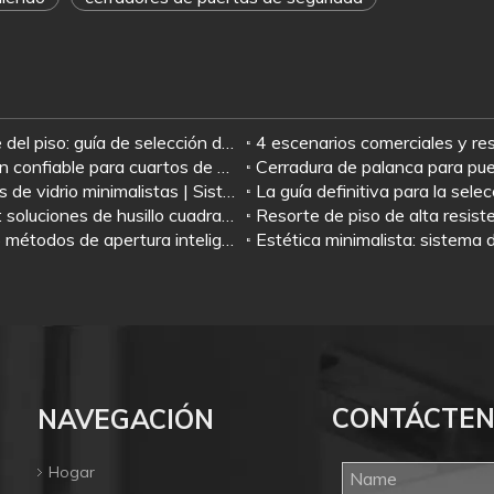
s
Mantener abierto o no mantener abierto el resorte del piso: guía de selección de escenarios
Estudio de caso: Bisagras de ducha Jianlai: la opción confiable para cuartos de ducha de vidrio sin marco
Ideas modernas de diseño de herrajes para puertas de vidrio minimalistas | Sistema completo a juego: resorte de piso + herraje de parche + cerradura de puerta de vidrio + tirador
Muelle de piso Jianlai: JL-7135, JL-7145 y JL-7300: soluciones de husillo cuadrado premium para Medio Oriente
Sistema de puerta con sensor automático Jianlai: 5 métodos de apertura inteligentes para cada necesidad
CONTÁCTE
NAVEGACIÓN
Hogar