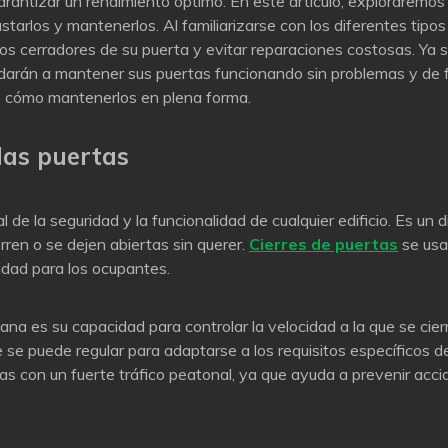
rantizar un rendimiento óptimo. En este artículo, exploraremos
tarlos y mantenerlos. Al familiarizarse con los diferentes tipos
os cerradores de su puerta y evitar reparaciones costosas. Ya 
yudarán a mantener sus puertas funcionando sin problemas y de 
 cómo mantenerlos en plena forma.
las puertas
 la seguridad y la funcionalidad de cualquier edificio. Es un d
ren o se dejen abiertas sin querer.
Cierres de puertas
se usa
idad para los ocupantes.
na es su capacidad para controlar la velocidad a la que se cierr
e se puede regular para adaptarse a los requisitos específicos d
as con un fuerte tráfico peatonal, ya que ayuda a prevenir acc