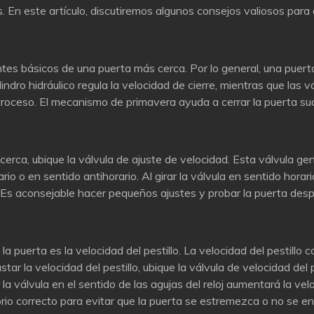
s. En este artículo, discutiremos algunos consejos valiosos par
tes básicos de una puerta más cerca. Por lo general, una puerta
indro hidráulico regula la velocidad de cierre, mientras que las 
retroceso. El mecanismo de primavera ayuda a cerrar la puerta 
cerca, ubique la válvula de ajuste de velocidad. Esta válvula gen
io o en sentido antihorario. Al girar la válvula en sentido horari
d. Es aconsejable hacer pequeños ajustes y probar la puerta desp
 puerta es la velocidad del pestillo. La velocidad del pestillo c
ustar la velocidad del pestillo, ubique la válvula de velocidad de
r la válvula en el sentido de las agujas del reloj aumentará la velo
ilibrio correcto para evitar que la puerta se estremezca o no se