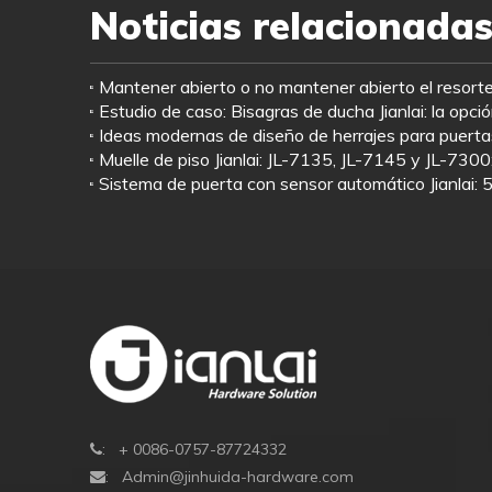
Noticias relacionada
: + 0086-0757-87724332

:
Admin@jinhuida-hardware.com
