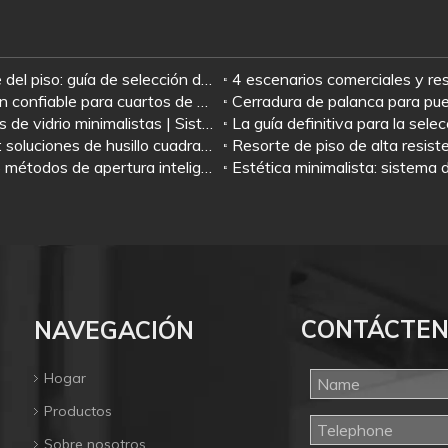
s
Mantener abierto o no mantener abierto el resorte del piso: guía de selección de escenarios
Estudio de caso: Bisagras de ducha Jianlai: la opción confiable para cuartos de ducha de vidrio sin marco
Ideas modernas de diseño de herrajes para puertas de vidrio minimalistas | Sistema completo a juego: resorte de piso + herraje de parche + cerradura de puerta de vidrio + tirador
Muelle de piso Jianlai: JL-7135, JL-7145 y JL-7300: soluciones de husillo cuadrado premium para Medio Oriente
Sistema de puerta con sensor automático Jianlai: 5 métodos de apertura inteligentes para cada necesidad
CONTÁCTE
NAVEGACIÓN
Hogar
Productos
Sobre nosotros