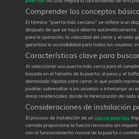
puertas
No solo mejora la funcionalidad de una pu
Comprender los conceptos básic
El término "puerta más cercano" se refiere a un d
después de que se haya abierto automáticamente.
para la operación, la velocidad del cierre y el ruid
garantiza la accesibilidad para todos los usuarios, i
Características clave para busc
Al seleccionar una puerta más cerca para el cumplimi
basada en el tamaño de la puerta, el peso y el trá
demasiado rápidas para cerrar, lo que podría repres
podrían sobresaltar a los usuarios o interrumpir un
áreas residenciales donde la minimización de ruido es
Consideraciones de instalación 
El proceso de instalación de un
cierra puertas
Impa
cerrada proporcione la fuerza necesaria sin requeri
con el funcionamiento normal de la puerta o contribu