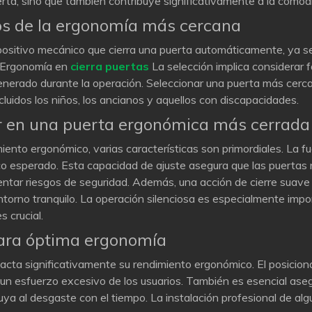
erta, sino que también contribuye significativamente a la comod
os de la ergonomía más cercana
ispositivo mecánico que cierra una puerta automáticamente, ya
 Ergonomía en
cierra puertas
La selección implica considerar f
o generado durante la operación. Seleccionar una puerta más cerc
ncluidos los niños, los ancianos y aquellos con discapacidades.
ar en una puerta ergonómica más cerrada
ento ergonómico, varias características son primordiales. La fu
fico esperado. Esta capacidad de ajuste asegura que las puerta
entar riesgos de seguridad. Además, una acción de cierre suave 
 entorno tranquilo. La operación silenciosa es especialmente imp
 crucial.
para óptima ergonomía
cta significativamente su rendimiento ergonómico. El posicio
r un esfuerzo excesivo de los usuarios. También es esencial ase
ya al desgaste con el tiempo. La instalación profesional de alg