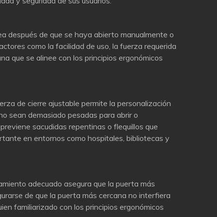
idad y seguridad de sus usuarios.
 sea después de que se haya abierto manualmente o
actores como la facilidad de uso, la fuerza requerida
ana que se alinee con los principios ergonómicos
erza de cierre ajustable permite la personalización
s no sean demasiado pesadas para abrir o
previene sacudidas repentinas o flequillos que
ortante en entornos como hospitales, bibliotecas y
namiento adecuado asegura que la puerta más
gurarse de que la puerta más cercana no interfiera
uien familiarizado con los principios ergonómicos