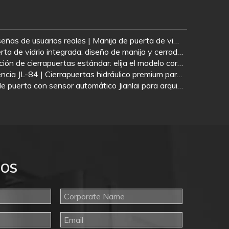
4 escenarios comerciales y reseñas de usuarios reales | Manija de puerta de vidrio de acero inoxidable tipo H Jianlai con cerradura
Cerradura de palanca para puerta de vidrio integrada: diseño de manija y cerradura todo en uno para puertas de vidrio sin marco | Hardware Jianlai
La guía definitiva para la selección de cierrapuertas estándar: elija el modelo correcto según el peso y la aplicación de la puerta
Resorte de piso de alta resistencia JL-84 | Cierrapuertas hidráulico premium para edificios comerciales
Estética minimalista: sistema de puerta con sensor automático Jianlai para arquitectura comercial de alta gama
NOS