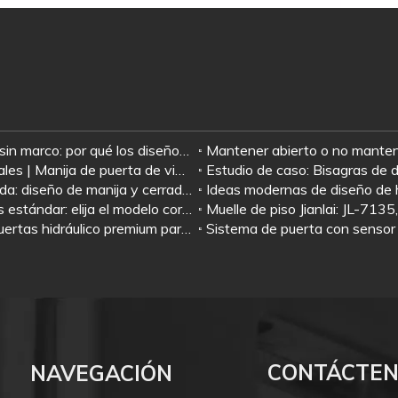
s
Herrajes para puertas de ducha con marco versus sin marco: por qué los diseños sin marco dependen de abrazaderas de vidrio, bisagras de ducha y tiradores
4 escenarios comerciales y reseñas de usuarios reales | Manija de puerta de vidrio de acero inoxidable tipo H Jianlai con cerradura
Cerradura de palanca para puerta de vidrio integrada: diseño de manija y cerradura todo en uno para puertas de vidrio sin marco | Hardware Jianlai
La guía definitiva para la selección de cierrapuertas estándar: elija el modelo correcto según el peso y la aplicación de la puerta
Resorte de piso de alta resistencia JL-84 | Cierrapuertas hidráulico premium para edificios comerciales
CONTÁCTE
NAVEGACIÓN