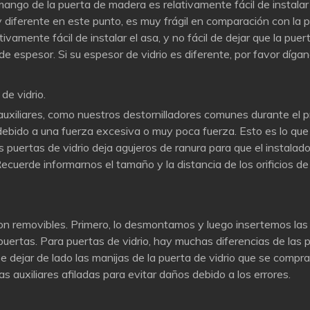
 mango de la puerta de madera es relativamente fácil de instalar
uy diferente en este punto, es muy frágil en comparación con la
ivamente fácil de instalar el asa, y no fácil de dejar que la puer
e espesor. Si su espesor de vidrio es diferente, por favor díg
de vidrio.
 auxiliares, como nuestros destornilladores comunes durante el
 debido a una fuerza excesiva o muy poca fuerza. Esto es lo q
s puertas de vidrio deja agujeros de ranura para que el instalad
ecuerde informarnos el tamaño y la distancia de los orificios d
on removibles. Primero, lo desmontamos y luego insertemos las m
s puertas. Para puertas de vidrio, hay muchas diferencias de las 
 dejar de lado las manijas de la puerta de vidrio que se comprar
 auxiliares afiladas para evitar daños debido a los errores.