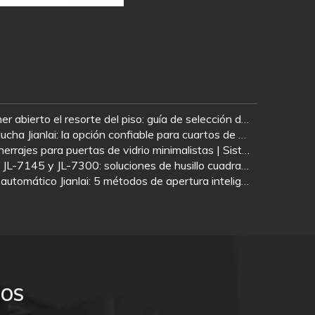
Mantener abierto o no mantener abierto el resorte del piso: guía de selección de escenarios
Estudio de caso: Bisagras de ducha Jianlai: la opción confiable para cuartos de ducha de vidrio sin marco
Ideas modernas de diseño de herrajes para puertas de vidrio minimalistas | Sistema completo a juego: resorte de piso + herraje de parche + cerradura de puerta de vidrio + tirador
Muelle de piso Jianlai: JL-7135, JL-7145 y JL-7300: soluciones de husillo cuadrado premium para Medio Oriente
Sistema de puerta con sensor automático Jianlai: 5 métodos de apertura inteligentes para cada necesidad
NOS