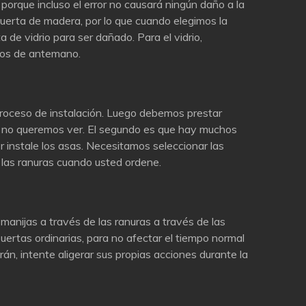
 porque incluso el error no causará ningún daño a la
 puerta de madera, por lo que cuando elegimos la
ta de vidrio para ser dañado. Para el vidrio,
anos de antemano.
 proceso de instalación. Luego debemos prestar
ue no queremos ver. El segundo es que hay muchos
or instale los asas. Necesitamos seleccionar las
e las ranuras cuando usted ordene.
anijas a través de las ranuras a través de las
puertas ordinarias, para no afectar el tiempo normal
án, intente aligerar sus propias acciones durante la