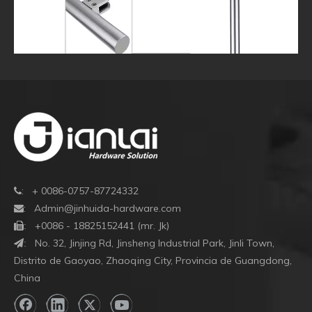
: + 0086-0757-87724332

:
Admin@jinhuida-hardware.com

+0086 - 18825152441 (mr. Jk)

:
Accesorios de barandilla de acero inoxidable Accesorios
Co
No. 32, Jinjing Rd, Jinsheng Industrial Park, Jinli Town,
:
de barandilla de barandilla
Distrito de Gaoyao, Zhaoqing City, Provincia de Guangdong,
China