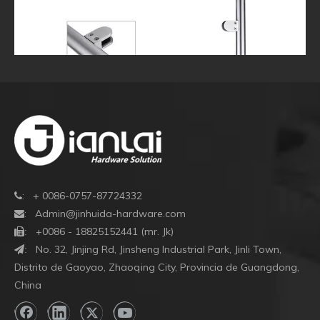
: + 0086-0757-87724332

:
Admin@jinhuida-hardware.com

+0086 - 18825152441 (mr. Jk)

:
No. 32, Jinjing Rd, Jinsheng Industrial Park, Jinli Town,
:
Distrito de Gaoyao, Zhaoqing City, Provincia de Guangdong,
Accesorios de barandilla de acero inoxidable Accesorios
Co
China
de barandilla de barandilla