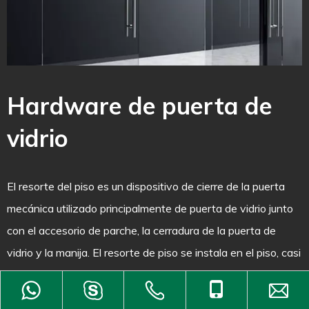
Hardware de puerta de
vidrio
T
a
El resorte del piso es un dispositivo de cierre de la puerta
p
mecánica utilizado principalmente de puerta de vidrio junto
m
con el accesorio de parche, la cerradura de la puerta de
e
vidrio y la manija. El resorte de piso se instala en el piso, casi
c
invisible, pero es la llave de cerrar la puerta suavemente. El
c
accesorio de parche es la parte que vincula el resorte del