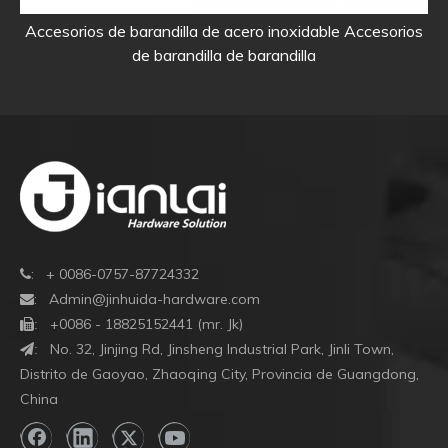
Accesorios de barandilla de acero inoxidable Accesorios
Co
de barandilla de barandilla
: + 0086-0757-87724332

:
Admin@jinhuida-hardware.com

+0086 - 18825152441 (mr. Jk)

:
No. 32, Jinjing Rd, Jinsheng Industrial Park, Jinli Town,
:
Distrito de Gaoyao, Zhaoqing City, Provincia de Guangdong,
China